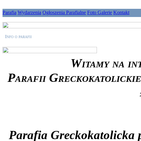
Parafia
Wydarzenia
Ogłoszenia Parafialne
Foto Galerie
Kontakt
Info o parafii
Witamy na in
Parafii Greckokatolickie
Parafia Greckokatolicka